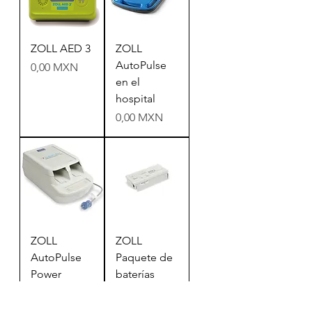
ZOLL AED 3
ZOLL
AutoPulse
Precio
0,00 MXN
en el
hospital
Precio
0,00 MXN
ZOLL
ZOLL
AutoPulse
Paquete de
Power
baterías
System
SurePower
Precio
Precio
0,00 MXN
0,00 MXN