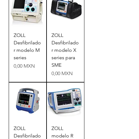
ZOLL
ZOLL
Desfibrilado
Desfibrilado
r modelo M
r modelo X
series
series para
SME
Precio
0,00 MXN
Precio
0,00 MXN
ZOLL
ZOLL
Desfibrilado
modelo R