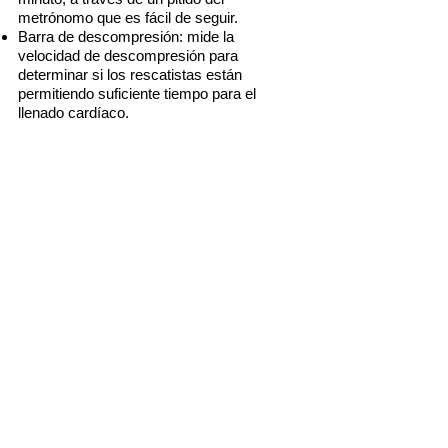
metrónomo que es fácil de seguir.
Barra de descompresión: mide la
velocidad de descompresión para
determinar si los rescatistas están
permitiendo suficiente tiempo para el
llenado cardíaco.
Indicador del rendimiento de la perfusión
(IRP): integra la profundidad y la
frecuencia de las compresiones, así como
los momentos de interrupción, en un solo
indicador visual. Al mantener el valor
máximo (indicador lleno), se obtiene una
indicación visual del rendimiento según las
Directrices de la AHA.
Indicadores de audio y mensajes: La
retroalimentación a través de mensajes de
voz y texto, como “PRESIONAR MÁS
FUERTE”, ayudan a producir
compresiones de calidad con rapidez, lo
cual genera un mensaje de reafirmación
que indica “BUENAS COMPRESIONES”.
Para minimizar el tiempo sin actividad de
RCP, aparece otro mensaje importante de