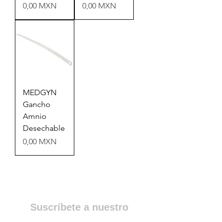
Precio
Precio
0,00 MXN
0,00 MXN
MEDGYN
Gancho
Amnio
Desechable
Precio
0,00 MXN
Suscríbete a nuestro
Newsletter