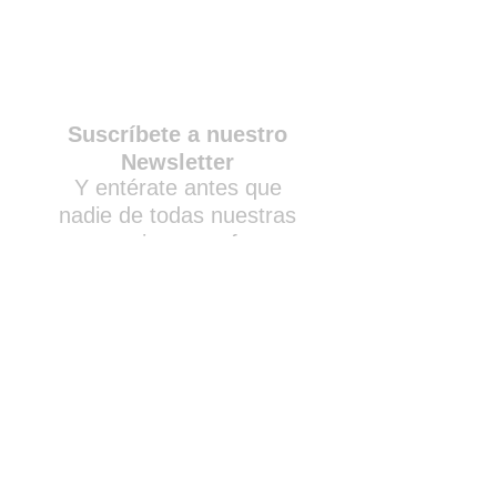
Suscríbete a nuestro
Newsletter
Y entérate antes que
nadie de todas nuestras
promociones y ofertas
exclusivas.
Enviar
2024 By Grupo Comercial Invierte S.A.
de C.V.