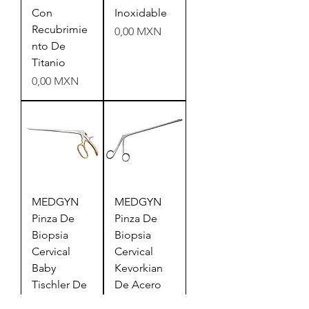
Con
Inoxidable
Recubrimie
Precio
0,00 MXN
nto De
Titanio
Precio
0,00 MXN
MEDGYN
MEDGYN
Pinza De
Pinza De
Biopsia
Biopsia
Cervical
Cervical
Baby
Kevorkian
Tischler De
De Acero
Acero
Inoxidable