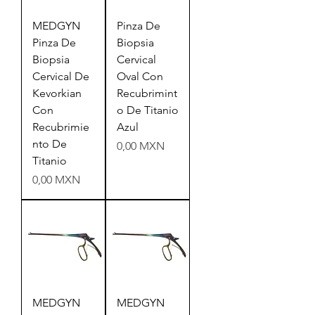
MEDGYN
Pinza De
Pinza De
Biopsia
Biopsia
Cervical
Cervical De
Oval Con
Kevorkian
Recubrimint
Con
o De Titanio
Recubrimie
Azul
nto De
Precio
0,00 MXN
Titanio
Precio
0,00 MXN
MEDGYN
MEDGYN