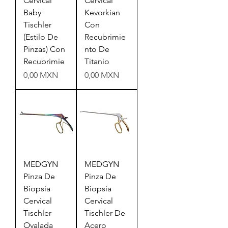
Cervical
Cervical
Baby
Kevorkian
Tischler
Con
(Estilo De
Recubrimie
Pinzas) Con
nto De
Recubrimie
Titanio
Precio
Precio
0,00 MXN
0,00 MXN
MEDGYN
MEDGYN
Pinza De
Pinza De
Biopsia
Biopsia
Cervical
Cervical
Tischler
Tischler De
Ovalada
Acero