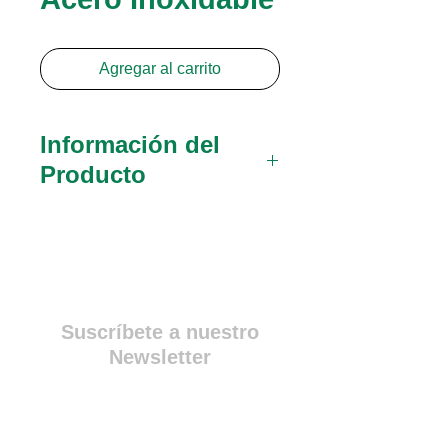
Agregar al carrito
Información del
Producto
030116
Pinza De Biopsia
Cervical Tischler-Kevorkian
10 (254mm)
030115
Pinza De Biopsia
Suscríbete a nuestro
Cervical Tischler-Kevorkian
Newsletter
8½ (216mm)
Y entérate antes que
nadie de todas nuestras
promociones y ofertas