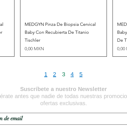
Vista rápida
al
MEDGYN Pinza De Biopsia Cervical
MEDG
er
Baby Con Recubierta De Titanio
Baby
Tischler
De T
Precio
Prec
0,00 MXN
0,00
1
2
3
4
5
Suscríbete a nuestro Newsletter
érate antes que nadie de todas nuestras promoci
ofertas exclusivas.