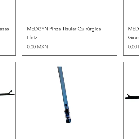
Vista rápida
asas
MEDGYN Pinza Tisular Quirúrgica
MEDG
Lletz
Gine
Precio
Prec
0,00 MXN
0,00