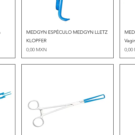
Vista rápida
n
MEDGYN ESPÉCULO MEDGYN LLETZ
MEDG
KLOPFER
Vagi
Precio
Prec
0,00 MXN
0,00