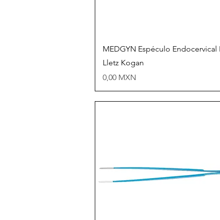
Vista rápida
MEDGYN Espéculo Endocervical
Lletz Kogan
Precio
0,00 MXN