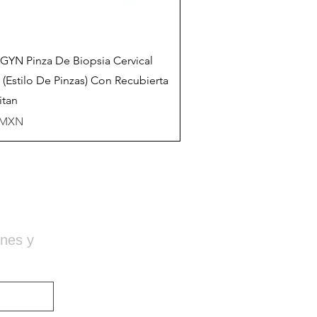
Vista rápida
YN Pinza De Biopsia Cervical
 (Estilo De Pinzas) Con Recubierta
itan
io
 MXN
ones y