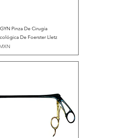
Vista rápida
YN Pinza De Cirugía
cológica De Foerster Lletz
io
 MXN