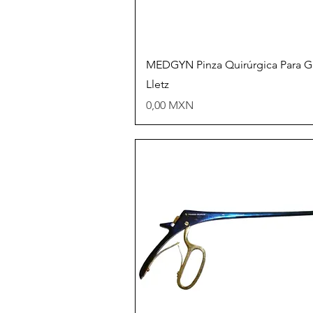
Vista rápida
MEDGYN Pinza Quirúrgica Para G
Lletz
Precio
0,00 MXN