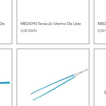
Vista rápida
 De
MEDGYN Tenáculo Uterino De Lletz
MEDG
Precio
Prec
0,00 MXN
0,00