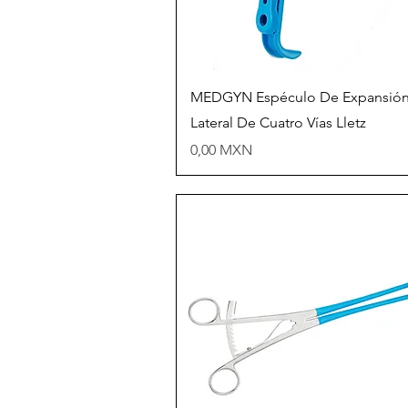
Vista rápida
MEDGYN Espéculo De Expansió
Lateral De Cuatro Vías Lletz
Precio
0,00 MXN