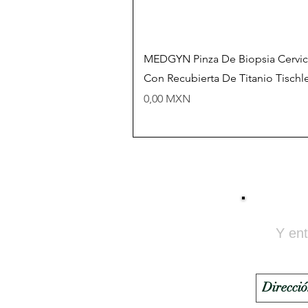
Vista rápida
MEDGYN Pinza De Biopsia Cervic
Con Recubierta De Titanio Tischl
Precio
0,00 MXN
Y ent