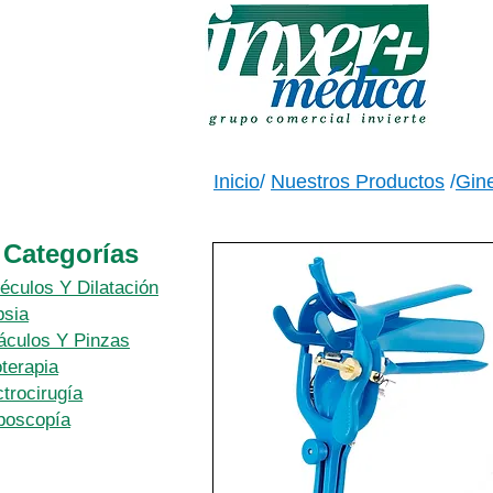
Inicio
/
Nuestros Productos
/
Gine
Categorías
éculos Y Dilatación
psia
áculos Y Pinzas
oterapia
ctrocirugía
poscopía