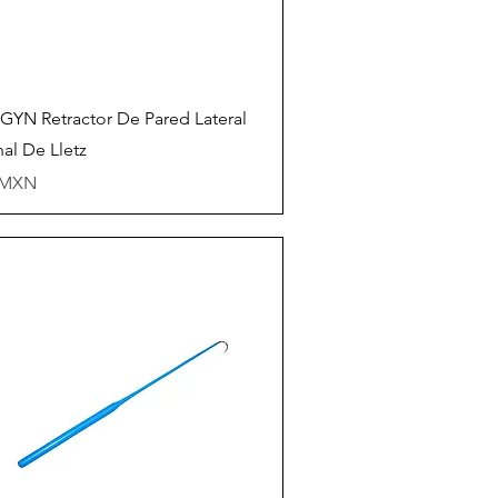
Vista rápida
YN Retractor De Pared Lateral
nal De Lletz
io
 MXN