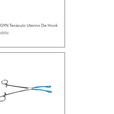
Vista rápida
YN Tenáculo Uterino De Hook
io
 MXN