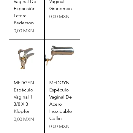
Vaginal De
Vaginal
Expansión
Grundman
Lateral
Precio
0,00 MXN
Pederson
Precio
0,00 MXN
MEDGYN
MEDGYN
Espéculo
Espéculo
Vaginal 1
Vaginal De
3/8 X 3
Acero
Klopfer
Inoxidable
Collin
Precio
0,00 MXN
Precio
0,00 MXN