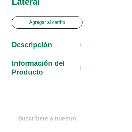
Lateral
Agregar al carrito
Descripción
MedGyn lleva una línea
Información del
completa de espéculos de
Producto
alta calidad.
030966
Abierto ½ (13
mm), 10 (254 mm)
Tamaño de la hoja 1 x 2½
(25 mm x 64 mm)
Suscríbete a nuestro
030967
Abierto 1 (25 mm),
Newsletter
10 (254 mm), Tamaño de