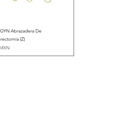
Vista rápida
GYN Abrazadera De
erectomía (Z)
io
 MXN