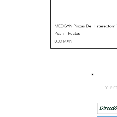
Vista rápida
MEDGYN Pinzas De Histerectomí
Pean – Rectas
Precio
0,00 MXN
Y ent