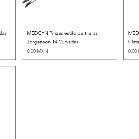
Vista rápida
das
MEDGYN Pinzas estilo de tijeras
MED
Jorgenson 14 Curvadas
Hist
Precio
Prec
0,00 MXN
0,00