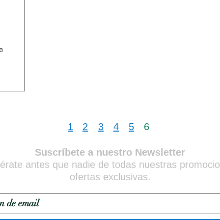
a
1
2
3
4
5
6
Suscríbete a nuestro Newsletter
érate antes que nadie de todas nuestras promoci
ofertas exclusivas.