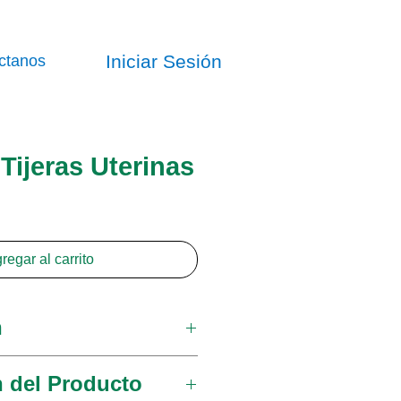
Iniciar Sesión
ctanos
ijeras Uterinas
regar al carrito
n
na línea completa de
n del Producto
 de alta calidad.