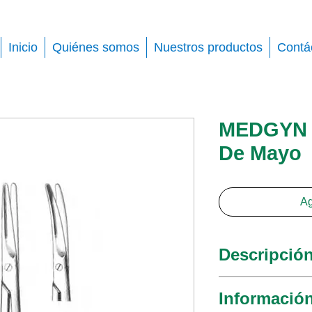
Inicio
Quiénes somos
Nuestros productos
Contá
MEDGYN T
De Mayo
Ag
Descripció
MedGyn lleva u
Informació
tijeras médicas