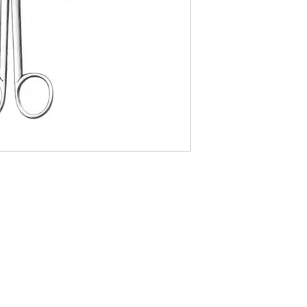
041061
Tijeras
rectas 5½ (1
041063
Tijeras
rectas 6¾ (1
041070
Tijeras
rectas 8 (203
041067
Tijeras
rectas 9 (229
041071
Tijeras
rectas 10¼ (
041069
Tijeras
rectas 11 (27
041060
Tijeras
curveadas 5½
041062
Tijeras