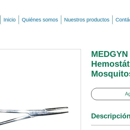
Inicio
Quiénes somos
Nuestros productos
Contá
MEDGYN 
Hemostát
Mosquito
Ag
Descripció
MedGyn lleva u