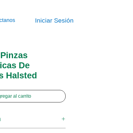
Iniciar Sesión
ctanos
Pinzas
icas De
s Halsted
regar al carrito
n
na línea completa de