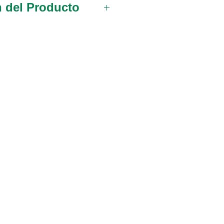
n del Producto
ido de alta calidad.
 Hemostáticas De
ted 5 (127 mm) rectas
 Hemostáticas De
ted 5 (127 mm) rectas
licados
 Hemostáticas De
ted 5 (127 mm) rectas
× 2
 Hemostáticas De
sted 5 (127 mm)
 Hemostáticas De
sted 5 (127mm)