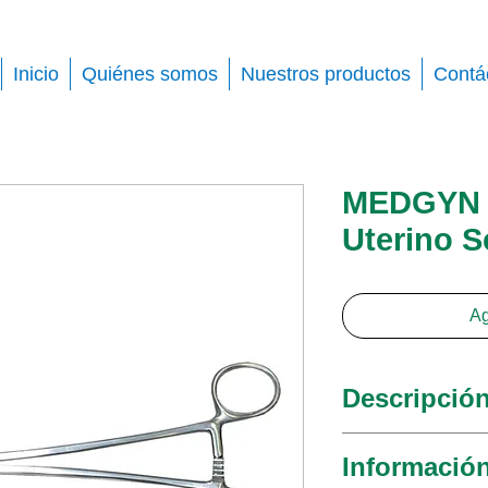
Inicio
Quiénes somos
Nuestros productos
Contá
MEDGYN 
Uterino 
Ag
Descripció
MedGyn lleva u
Informació
tenáculos uteri