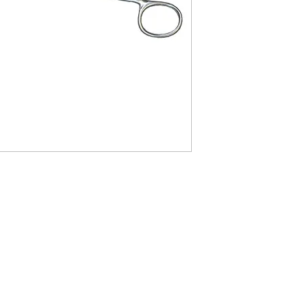
031004
Tenácu
Braun Diente 
031019
Tenácu
Braun Light-T
031034
Tenácu
Braun Econom
031018
Tenácu
Braun Light-T
(184mm)