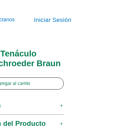
Iniciar Sesión
ctanos
Tenáculo
Schroeder Braun
regar al carrito
n
na línea completa de
n del Producto
nos de alta calidad.