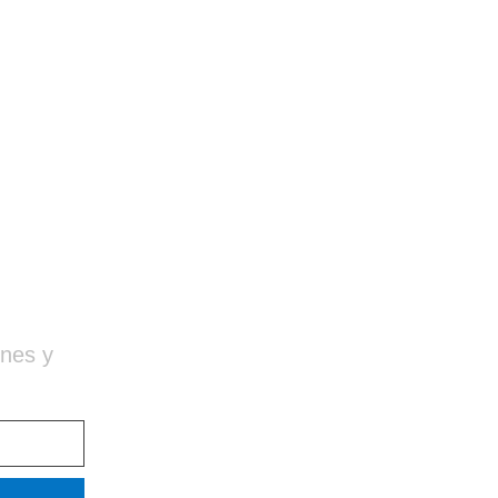
o De Copa sin soporte #
ones y