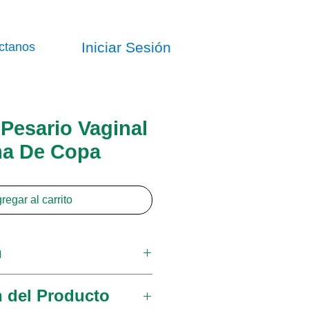
Iniciar Sesión
ctanos
esario Vaginal
a De Copa
regar al carrito
n
opa, disponible con o sin
n del Producto
e soporte, se utiliza