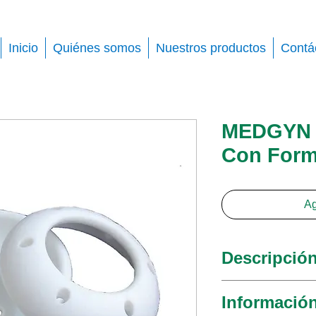
Inicio
Quiénes somos
Nuestros productos
Contá
MEDGYN P
Con Form
Ag
Descripció
El pesario de c
Informació
una membrana d