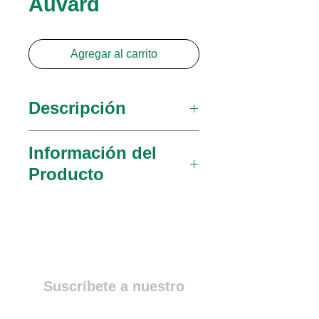
Auvard
Agregar al carrito
Descripción
MedGyn lleva una línea
Información del
completa de espéculos de
Producto
alta calidad.
030921
Auvard 2.0lbs,
ángulo de 75, Hoja 1½ x
3¼ (38mm x 83mm)
030922
Auvard 2.5lbs,
Suscríbete a nuestro
ángulo de 75, Hoja 1½ x
Newsletter
3¼ (38mm x 83mm)