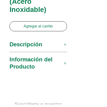
(Acero
Inoxidable)
Agregar al carrito
Descripción
Espéculo endocervical
Información del
(acero inoxidable)
Producto
030915
Kogan con tornillo
2-4mm
030916
Kogan con tornillo
4-8mm
Suscríbete a nuestro
030201
Kogan con calibre