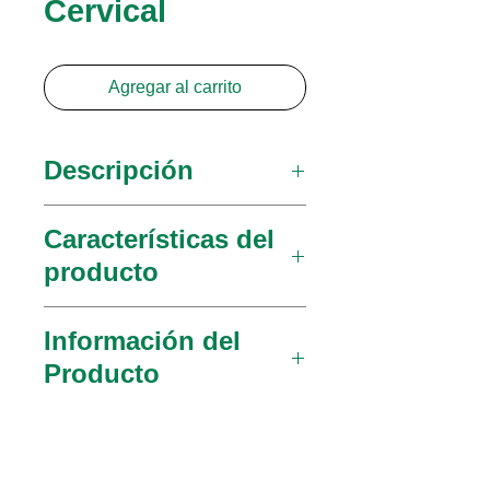
Cervical
Agregar al carrito
Descripción
Cepillo de citología cervical
Características del
MedGyn muestra tanto el
producto
endocervix como el
ectocervix.
Muestreo dual de endo
Información del
y ectocervix utilizando
Producto
un dispositivo
Separación de células
022710
Cepillo De
endo y ectocervicales en
Citología Cervical Medgyn
una técnica de