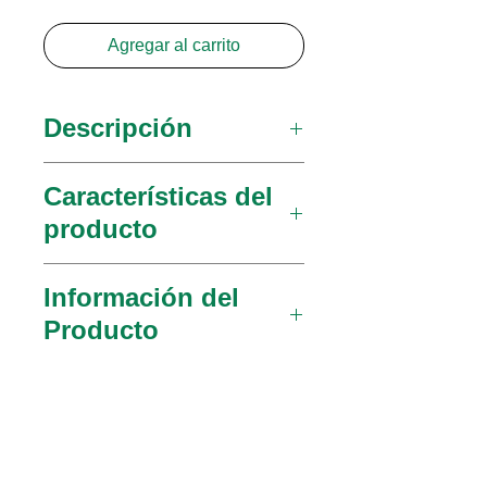
Agregar al carrito
Descripción
deal para dilatación
Características del
cervical, sonda uterina u
producto
otros procedimientos
intrauterinos.
Abre suavemente el
Información del
cérvix cervical.
Producto
Fabricado en plástico
liso maleable.
022731
Buscador de Os
desechable (Paquete
con 50)
022731-12
Buscador de