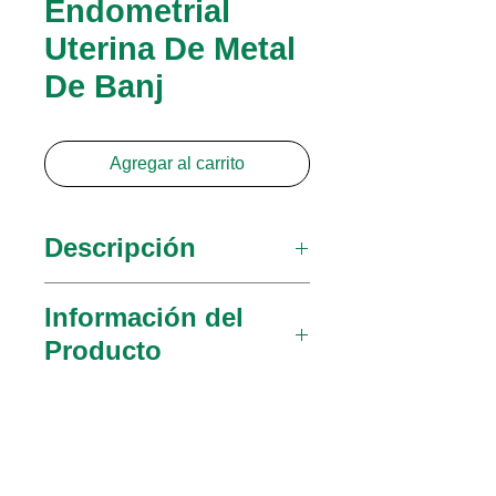
Endometrial
Uterina De Metal
De Banj
Agregar al carrito
Descripción
MedGyn lleva una línea
Información del
completa de curetas de
Producto
alta calidad.
030619
Banjo / Hunter -
Tamaño 14 mm - 30 mm