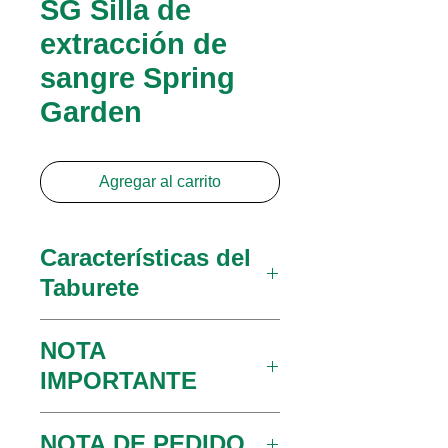
SG Silla de
extracción de
sangre Spring
Garden
Agregar al carrito
Características del
Taburete
Ancho extra acomoda
NOTA
un padre y un niño
IMPORTANTE
Alta presión
personalizada, Clinton
Las sillas de extracción
NOTA DE PEDIDO