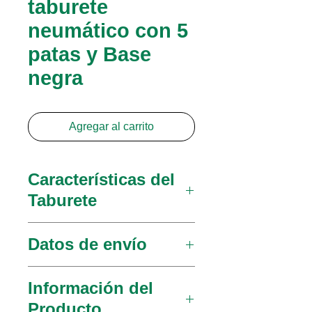
taburete
neumático con 5
patas y Base
negra
Agregar al carrito
Características del
Taburete
Base de nylon de una
Datos de envío
pieza, de fabricación
americana, negra
Peso: 17 libras.
Información del
Diámetro de tamaño
Dimensiones de la caja: 23
Producto