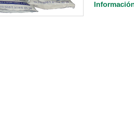
Informació
imagen.
Este producto 
Presentación
lograr una ópt
litros cada u
ultrasongráfica
transductor y la
Asimismo, pued
lubricante de i
exploración clí
No causa irr
No altera el
deja residuo
No colorea te
Se retira fá
desechable