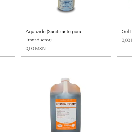
Vista rápida
Aquazide (Sanitizante para
Gel 
Transductor)
Prec
0,00
Precio
0,00 MXN