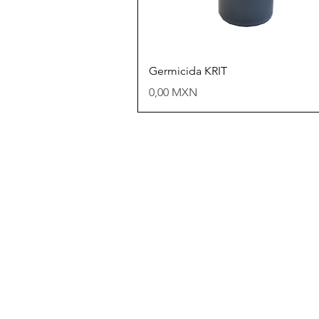
Vista rápida
Germicida KRIT
Precio
0,00 MXN
Y ent